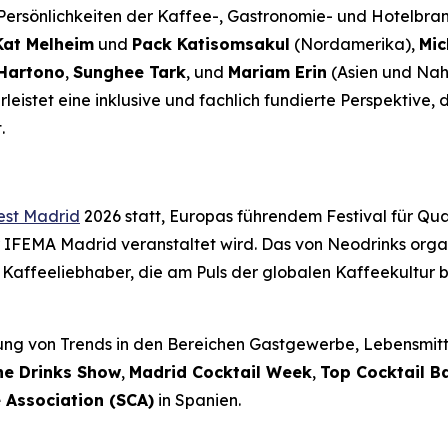
n Persönlichkeiten der Kaffee-, Gastronomie- und Hotelbr
Kat Melheim
und
Pack Katisomsakul
(Nordamerika),
Mic
Hartono
,
Sunghee Tark
, und
Mariam Erin
(Asien und Nah
eistet eine inklusive und fachlich fundierte Perspektive, d
.
est Madrid
2026 statt, Europas führendem Festival für Qu
 IFEMA Madrid veranstaltet wird. Das von Neodrinks organi
 Kaffeeliebhaber, die am Puls der globalen Kaffeekultur b
rung von Trends in den Bereichen Gastgewerbe, Lebensmittel
he Drinks Show
,
Madrid Cocktail Week
,
Top Cocktail B
 Association (SCA)
in Spanien.