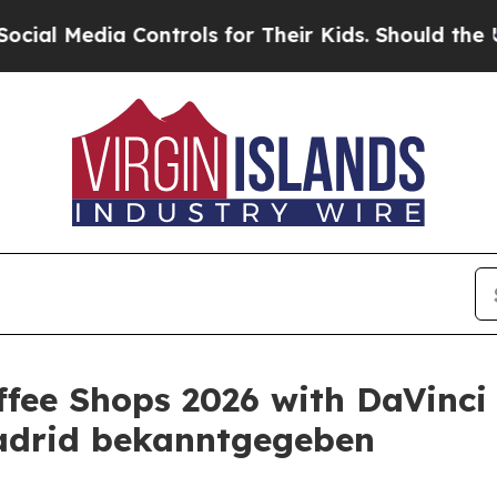
ia Controls for Their Kids. Should the US?
The Pe
ffee Shops 2026 with DaVinci
adrid bekanntgegeben