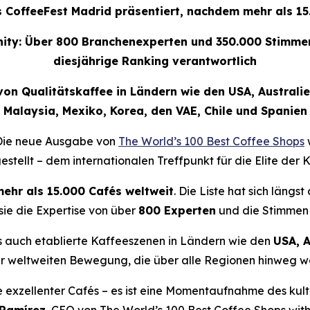
s CoffeeFest Madrid präsentiert, nachdem mehr als 1
ty: Über 800 Branchenexperten und 350.000 Stimmen 
diesjährige Ranking verantwortlich
on Qualitätskaffee in Ländern wie den USA, Australien
Malaysia, Mexiko, Korea, den VAE, Chile und Spanien
Die neue Ausgabe von
The World’s 100 Best Coffee Shops
estellt – dem internationalen Treffpunkt für die Elite der 
ehr als 15.000 Cafés weltweit
. Die Liste hat sich längs
 sie die Expertise von über
800 Experten
und die Stimmen
s auch etablierte Kaffeeszenen in Ländern wie den
USA, A
er weltweiten Bewegung, die über alle Regionen hinweg 
e exzellenter Cafés – es ist eine Momentaufnahme des kultu