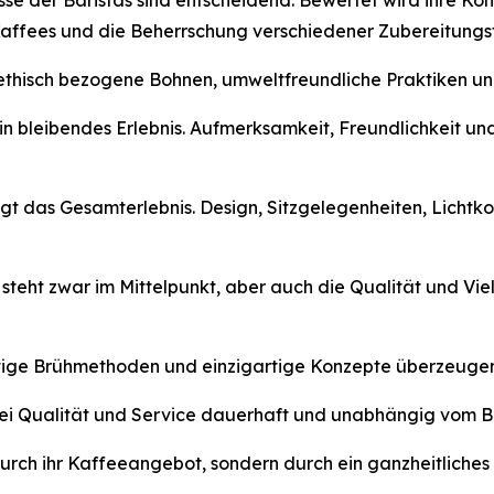
isse der Baristas sind entscheidend. Bewertet wird ihre 
 Kaffees und die Beherrschung verschiedener Zubereitungs
r ethisch bezogene Bohnen, umweltfreundliche Praktiken u
r ein bleibendes Erlebnis. Aufmerksamkeit, Freundlichkeit 
gt das Gesamterlebnis. Design, Sitzgelegenheiten, Lichtk
 steht zwar im Mittelpunkt, aber auch die Qualität und V
uartige Brühmethoden und einzigartige Konzepte überzeuge
ei Qualität und Service dauerhaft und unabhängig vom Besu
rch ihr Kaffeeangebot, sondern durch ein ganzheitliches u