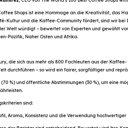
 Ramírez
, CEO von
The World’s 100 Best Coffee Shops wit
 Coffee Shops ist eine Hommage an die Kreativität, das H
é-Kultur und die Kaffee-Community fördert, sind wir bei D
 der Welt würdigt – bewertet von Experten und gewählt vo
en-Pazifik, Naher Osten und Afrika.
 Jury, die sich aus mehr als 800 Fachleuten aus der Kaff
t durchführen – so wird ein fairer, sorgfältiger und repr
 (70 %) und öffentliche Abstimmungen (30 %), um eine mög
hrleisten.
kriterien sind:
fil, Aroma, Konsistenz und die Verwendung hochwertiger