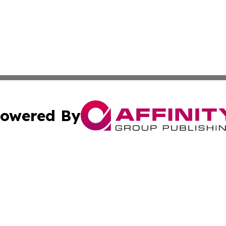
owered By
ubmit Press Release
Terms & Conditions
Copyright/DMCA
. dba Affinity Group Publishing & Virgin Islands Industry
Cookie Settings / Your Privacy Choices