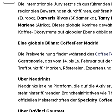
Die internationale Jury setzt sich aus führende
regionalen Bewertungen durchführen, gehören
(Europa),
Darveris Rivas
(Südamerika),
Tanty 
Marlene
(Afrika). Dieses globale Komitee gewährl
Kaffee-Ökosystems auf globaler Ebene abbildet
Eine globale Bühne: CoffeeFest Madrid
Die Preisverleihung findet während des
CoffeeF
Gastronomie, das vom 14. bis 16. Februar auf der
Treffpunkt für Marken, Röstereien, Experten und
Über Neodrinks
Neodrinks ist eine Plattform, die auf die Aktivie
steht hinter führenden Brancheninitiativen wie
T
offiziellen Meisterschaften der
Specialty Coffee
Über DaVinci Gourmet