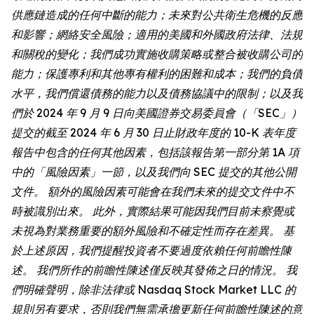
供應鏈造成的任何中斷的能力；未來對公共衛生危機的反應
和影響；網絡安全風險；適用的美國和外國政府法律、法規
和關稅的變化；我們成功實施收購策略或整合被收購公司的
能力；保護專利和其他專有權利的困難和成本；我們的負債
水平，我們償還債務的能力以及債務協議中的限制；以及我
們於 2024 年 9 月 9 日向美國證券交易委員會（「SEC」）
提交的截至 2024 年 6 月 30 日止財政年度的 10-K 表年度
報告中包含的任何其他因素，包括該報告第一部分第 1A 項
中的「風險因素」一節，以及我們向 SEC 提交的其他公開
文件。 額外的風險因素可能會在我們未來的提交文件中不
時被識別出來。 此外，實際結果可能因我們目前未察覺或
未視為對業務重要的額外風險和不確定性而存在差異。 基
於上述原因，我們提醒投資者不要過度依賴任何前瞻性陳
述。 我們所作的前瞻性陳述僅反映其發佈之日的情況。 我
們明確聲明，除非法律或 Nasdaq Stock Market LLC 的
規則另有要求，否則我們無需承擔更新任何前瞻性陳述的意