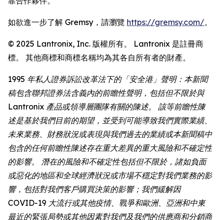
靠合作夥伴。
如欲進一步了解 Gremsy，請瀏覽
https://gremsy.com/
。
© 2025 Lantronix, Inc. 版權所有。 Lantronix 是註冊商
標。 其他商標和商標名稱均為其各自所有者的財產。
1995 年私人證券訴訟改革法下的「安全港」聲明：本新聞
稿包含聯邦證券法含義內的前瞻性聲明，包括但不限於與
Lantronix 產品或領導層團隊有關的陳述。 該等前瞻性陳
述是基於我們目前的期望，並受到可能導致我們實際業績、
未來業務、財務狀況或表現與我們過去的業績或本新聞稿中
包含的任何前瞻性陳述存在重大差異的重大風險和不確定性
的影響。 潛在的風險和不確定性包括但不限於，諸如負面
或惡化的地區和全球經濟狀況或市場不穩定對我們業務的影
響，包括對我們客戶購買決策的影響；我們緩解因
COVID-19 大流行或其他疫情、戰爭和歐洲、亞洲和中東
最近的緊張局勢或其他因素對我們及我們的供應商和分銷商