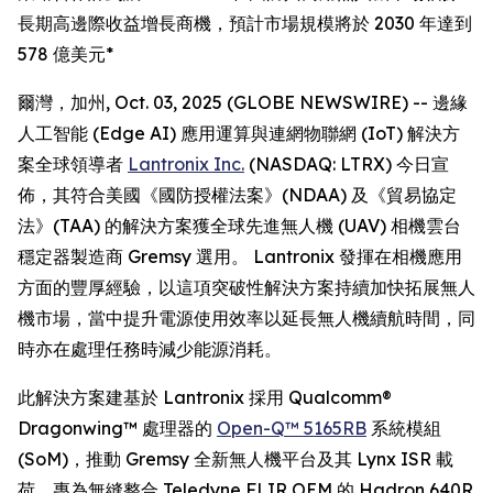
長期高邊際收益增長商機，預計市場規模將於 2030 年達到
578 億美元*
爾灣，加州, Oct. 03, 2025 (GLOBE NEWSWIRE) -- 邊緣
人工智能 (Edge AI) 應用運算與連網物聯網 (IoT) 解決方
案全球領導者
Lantronix Inc.
(NASDAQ: LTRX) 今日宣
佈，其符合美國《國防授權法案》(NDAA) 及《貿易協定
法》(TAA) 的解決方案獲全球先進無人機 (UAV) 相機雲台
穩定器製造商 Gremsy 選用。 Lantronix 發揮在相機應用
方面的豐厚經驗，以這項突破性解決方案持續加快拓展無人
機市場，當中提升電源使用效率以延長無人機續航時間，同
時亦在處理任務時減少能源消耗。
此解決方案建基於 Lantronix 採用 Qualcomm®
Dragonwing™ 處理器的
Open-Q™ 5165RB
系統模組
(SoM)，推動 Gremsy 全新無人機平台及其 Lynx ISR 載
荷，專為無縫整合 Teledyne FLIR OEM 的 Hadron 640R