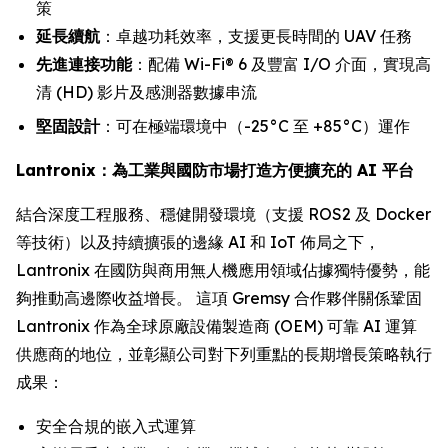
策
延長續航
：卓越功耗效率，支援更長時間的 UAV 任務
先進連接功能
：配備 Wi-Fi® 6 及豐富 I/O 介面，實現高
清 (HD) 影片及感測器數據串流
堅固設計
：可在極端環境中（-25°C 至 +85°C）運作
Lantronix：為工業與國防市場打造方便擴充的 AI 平台
結合深度工程服務、穩健開發環境（支援 ROS2 及 Docker
等技術）以及持續擴張的邊緣 AI 和 IoT 佈局之下，
Lantronix 在國防與商用無人機應用領域佔據獨特優勢，能
夠推動高邊際收益增長。 這項 Gremsy 合作夥伴關係鞏固
Lantronix 作為全球原廠設備製造商 (OEM) 可靠 AI 運算
供應商的地位，並彰顯公司對下列重點的長期增長策略執行
成果：
安全合規的嵌入式運算