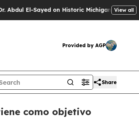
 El-Sayed on Historic Michigan Win: “People Are S
View all
Provided by AGP
Share
tiene como objetivo